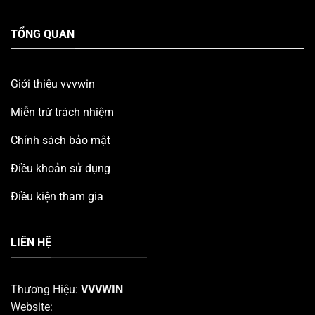
TỔNG QUAN
Giới thiệu vvvwin
Miễn trừ trách nhiệm
Chính sách bảo mật
Điều khoản sử dụng
Điều kiện tham gia
LIÊN HỆ
Thương Hiệu:
VVVWIN
Website: