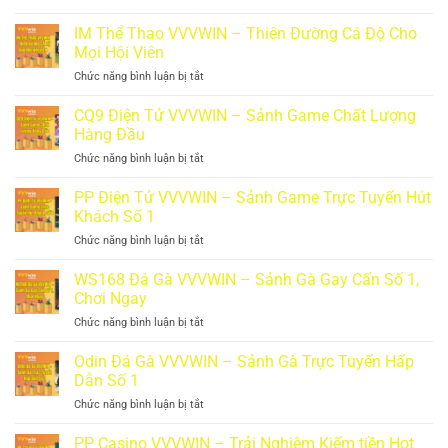
UG
Phân
Thể
IM Thể Thao VVVWIN – Thiên Đường Cá Độ Cho
tích
Thao
nghi
Mọi Hội Viên
VVVWIN
ngờ
Chức năng bình luận bị tắt
ở
–
và
IM
Khám
mức
Thể
CQ9 Điện Tử VVVWIN – Sảnh Game Chất Lượng
Phá
độ
Thao
Sân
Hàng Đầu
uy
VVVWIN
Chơi
tín
Chức năng bình luận bị tắt
ở
–
Cá
thực
CQ9
Thiên
Độ
tế
Điện
PP Điện Tử VVVWIN – Sảnh Game Trực Tuyến Hút
Đường
Top
Tử
Cá
Khách Số 1
Đầu
VVVWIN
Độ
Chức năng bình luận bị tắt
ở
–
Cho
PP
Sảnh
Mọi
Điện
WS168 Đá Gà VVVWIN – Sảnh Gà Gay Cấn Số 1,
Game
Hội
Tử
Chất
Chơi Ngay
Viên
VVVWIN
Lượng
Chức năng bình luận bị tắt
ở
–
Hàng
WS168
Sảnh
Đầu
Đá
Odin Đá Gà VVVWIN – Sảnh Gà Trực Tuyến Hấp
Game
Gà
Trực
Dẫn Số 1
VVVWIN
Tuyến
Chức năng bình luận bị tắt
ở
–
Hút
Odin
Sảnh
Khách
Đá
PP Casino VVVWIN – Trải Nghiệm Kiếm tiền Hot
Gà
Số