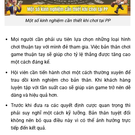
Một số kinh nghiệm cần thiết khi chơi tại PP
Mọi người cần phải ưu tiên lựa chọn những loại hình
chơi thuận tay với mình đẻ tham gia. Việc bản thân chơi
game thuận tay sẽ giúp cho tỷ lệ thắng được tăng cao
một cách đáng kể.
Hội viên cần tiến hành chơi một cách thường xuyên để
trau dồi kinh nghiệm cho bản thân. Khi khách hàng
luyện tập với tần suất cao sẽ giúp ván game trở nên dễ
dàng và hiệu quả hơn.
Trước khi đưa ra các quyết định cược quan trọng thì
phải suy nghĩ một cách kỹ lưỡng. Bản thân tuyệt đối
không nên bỏ qua điều này vì có thể ảnh hưởng trực
tiếp đến kết quả.