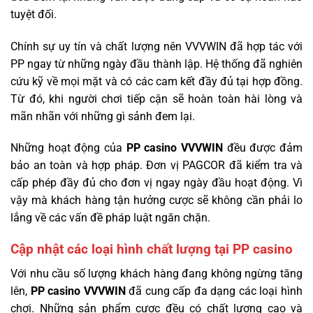
tuyệt đối.
Chính sự uy tín và chất lượng nên VVVWIN đã hợp tác với
PP ngay từ những ngày đầu thành lập. Hệ thống đã nghiên
cứu kỹ về mọi mặt và có các cam kết đầy đủ tại hợp đồng.
Từ đó, khi người chơi tiếp cận sẽ hoàn toàn hài lòng và
mãn nhãn với những gì sảnh đem lại.
Những hoạt động của
PP casino VVVWIN
đều được đảm
bảo an toàn và hợp pháp. Đơn vị PAGCOR đã kiểm tra và
cấp phép đầy đủ cho đơn vị ngay ngày đầu hoạt động. Vì
vậy mà khách hàng tận hưởng cược sẽ không cần phải lo
lắng về các vấn đề pháp luật ngăn chặn.
Cập nhật các loại hình chất lượng tại PP casino
Với nhu cầu số lượng khách hàng đang không ngừng tăng
lên,
PP casino VVVWIN
đã cung cấp đa dạng các loại hình
chơi. Những sản phẩm cược đều có chất lượng cao và