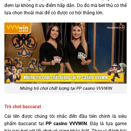
đem lại không ít ưu điểm hấp dẫn. Do đó mà bet thủ có thể
lựa chọn thoải mái để có được cơ hội thắng lớn.
Những trò chơi chất lượng tại PP casino VVVWIN
Trò chơi baccarat
Cái tên được chúng tôi nhắc đến đầu tiên chính là siêu
phẩm baccarat tại
PP casino VVVWIN
. Đây là tựa game
bài cực hot với lối chơi vô cùng khác biệt. Thay vì đánh bài