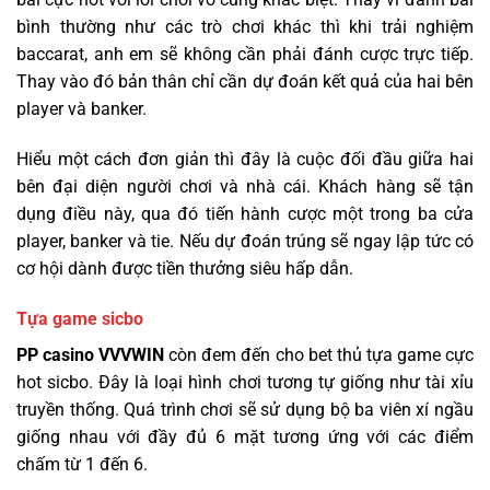
bình thường như các trò chơi khác thì khi trải nghiệm
baccarat, anh em sẽ không cần phải đánh cược trực tiếp.
Thay vào đó bản thân chỉ cần dự đoán kết quả của hai bên
player và banker.
Hiểu một cách đơn giản thì đây là cuộc đối đầu giữa hai
bên đại diện người chơi và nhà cái. Khách hàng sẽ tận
dụng điều này, qua đó tiến hành cược một trong ba cửa
player, banker và tie. Nếu dự đoán trúng sẽ ngay lập tức có
cơ hội dành được tiền thưởng siêu hấp dẫn.
Tựa game sicbo
PP casino VVVWIN
còn đem đến cho bet thủ tựa game cực
hot sicbo. Đây là loại hình chơi tương tự giống như tài xỉu
truyền thống. Quá trình chơi sẽ sử dụng bộ ba viên xí ngầu
giống nhau với đầy đủ 6 mặt tương ứng với các điểm
chấm từ 1 đến 6.