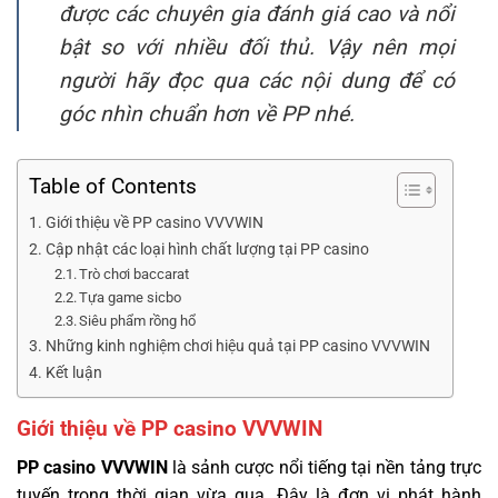
được các chuyên gia đánh giá cao và nổi
bật so với nhiều đối thủ. Vậy nên mọi
người hãy đọc qua các nội dung để có
góc nhìn chuẩn hơn về PP nhé.
Table of Contents
Giới thiệu về PP casino VVVWIN
Cập nhật các loại hình chất lượng tại PP casino
Trò chơi baccarat
Tựa game sicbo
Siêu phẩm rồng hổ
Những kinh nghiệm chơi hiệu quả tại PP casino VVVWIN
Kết luận
Giới thiệu về PP casino VVVWIN
PP casino VVVWIN
là sảnh cược nổi tiếng tại nền tảng trực
tuyến trong thời gian vừa qua. Đây là đơn vị phát hành