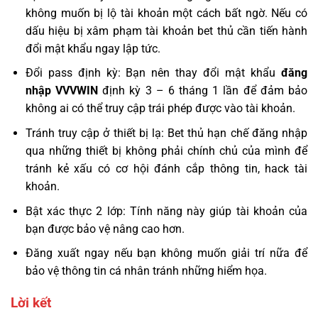
không muốn bị lộ tài khoản một cách bất ngờ. Nếu có
dấu hiệu bị xâm phạm tài khoản bet thủ cần tiến hành
đổi mật khẩu ngay lập tức.
Đổi pass định kỳ: Bạn nên thay đổi mật khẩu
đăng
nhập VVVWIN
định kỳ 3 – 6 tháng 1 lần để đảm bảo
không ai có thể truy cập trái phép được vào tài khoản.
Tránh truy cập ở thiết bị lạ: Bet thủ hạn chế đăng nhập
qua những thiết bị không phải chính chủ của mình để
tránh kẻ xấu có cơ hội đánh cắp thông tin, hack tài
khoản.
Bật xác thực 2 lớp: Tính năng này giúp tài khoản của
bạn được bảo vệ nâng cao hơn.
Đăng xuất ngay nếu bạn không muốn giải trí nữa để
bảo vệ thông tin cá nhân tránh những hiểm họa.
Lời kết