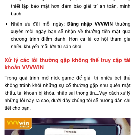
thiết lập bảo mật hơn đảm bảo giải trí an toàn, minh
bạch.
Nhận ưu đãi mỗi ngày:
Đăng nhập VVVWIN
thường
xuyên mỗi ngày bạn sẽ nhận về thưởng tiền mặt qua
chương trình điểm danh. Hơn cả là cơ hội tham gia
nhiều khuyến mãi lớn từ sân chơi.
Xử lý các lỗi thường gặp không thể truy cập tài
khoản VVVWIN
Trong quá trình mở nick game để giải trí nhiều bet thủ
không tránh khỏi những sự cố thường gặp như quên mật
khẩu, tài khoản bị khóa, nhập sai thông tin,…Vậy cách xử lý
những lỗi này ra sao, dưới đây chúng tôi sẽ hướng dẫn chi
tiết cho bạn.