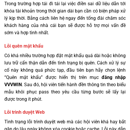
Trong trường hợp tái đi tái lại việc điền sai dữ liệu dẫn tới
khóa tài khoản trong thời gian dài bạn cần có biện pháp xử
lý kịp thời. Bằng cách liên hệ ngay đến tổng đài chăm sóc
khách hàng của nhà cái bạn sẽ được hỗ trợ mọi vấn đề
sớm và hợp tình nhất.
Lỗi quên mật khẩu
Có khá nhiều trường hợp đặt mật khẩu quá dài hoặc không
lưu trữ cẩn thận dẫn đến tình trạng bị quên. Cách xử lý sự
cố này không quá phức tạp, đầu tiên bạn hãy chọn lệnh
“Quên mật khẩu” được hiển thị trên mục
đăng nhập
VVVWIN
. Sau đó, hội viên tiến hành đền thông tin theo biểu
mẫu khôi phục pass theo yêu cầu từng bước sẽ lấy lại
được trong ít phút.
Lỗi trình duyệt Web
Tình trạng lỗi trình duyệt web mà các hội viên khá hay bắt
gặp do lâu ngày không xóa cookie hoặc cache. Lỗi này dẫn