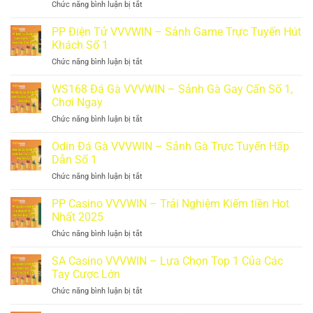
Chức năng bình luận bị tắt
ở
–
Cá
thực
CQ9
Thiên
Độ
tế
Điện
PP Điện Tử VVVWIN – Sảnh Game Trực Tuyến Hút
Đường
Top
Tử
Cá
Khách Số 1
Đầu
VVVWIN
Độ
Chức năng bình luận bị tắt
ở
–
Cho
PP
Sảnh
Mọi
Điện
WS168 Đá Gà VVVWIN – Sảnh Gà Gay Cấn Số 1,
Game
Hội
Tử
Chất
Chơi Ngay
Viên
VVVWIN
Lượng
Chức năng bình luận bị tắt
ở
–
Hàng
WS168
Sảnh
Đầu
Đá
Odin Đá Gà VVVWIN – Sảnh Gà Trực Tuyến Hấp
Game
Gà
Trực
Dẫn Số 1
VVVWIN
Tuyến
Chức năng bình luận bị tắt
ở
–
Hút
Odin
Sảnh
Khách
Đá
PP Casino VVVWIN – Trải Nghiệm Kiếm tiền Hot
Gà
Số
Gà
Gay
Nhất 2025
1
VVVWIN
Cấn
Chức năng bình luận bị tắt
ở
–
Số
PP
Sảnh
1,
Casino
SA Casino VVVWIN – Lựa Chọn Top 1 Của Các
Gà
Chơi
VVVWIN
Trực
Tay Cược Lớn
Ngay
–
Tuyến
Chức năng bình luận bị tắt
ở
Trải
Hấp
SA
Nghiệm
Dẫn