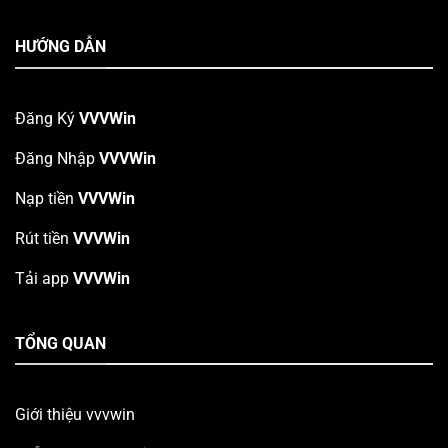
HƯỚNG DẪN
Đăng Ký
VVVWin
Đăng Nhập
VVVWin
Nạp tiền
VVVWin
Rút tiền
VVVWin
Tải app
VVVWin
TỔNG QUAN
Giới thiệu vvvwin