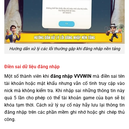
Hướng dẫn xử lý các lỗi thường gặp khi đăng nhập nền tảng
Điền sai dữ liệu đăng nhập
Một số thành viên khi
đăng nhập VVVWIN
mà điền sai tên
tài khoản hoặc mật khẩu nhưng vẫn cố tình truy cập vào
nick mà không kiểm tra. Khi nhập sai những thông tin này
quá 5 lần cho phép có thể tài khoản game của bạn sẽ bị
khóa tạm thời. Cách xử lý sự cố này hãy lưu lại thông tin
đăng nhập trên các phần mềm ghi nhớ hoặc ghi chép thủ
công.