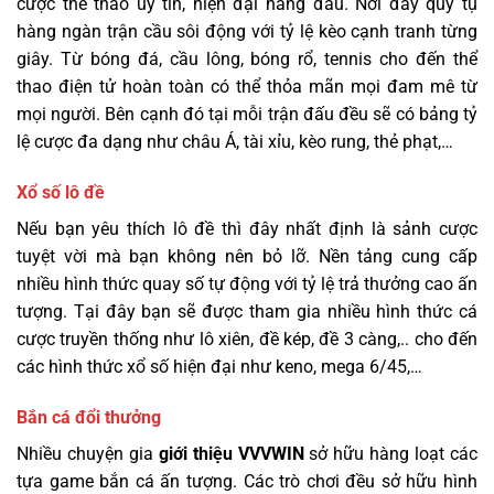
cược thể thao uy tín, hiện đại hàng đầu. Nơi đây quy tụ
hàng ngàn trận cầu sôi động với tỷ lệ kèo cạnh tranh từng
giây. Từ bóng đá, cầu lông, bóng rổ, tennis cho đến thể
thao điện tử hoàn toàn có thể thỏa mãn mọi đam mê từ
mọi người. Bên cạnh đó tại mỗi trận đấu đều sẽ có bảng tỷ
lệ cược đa dạng như châu Á, tài xỉu, kèo rung, thẻ phạt,…
Xổ số lô đề
Nếu bạn yêu thích lô đề thì đây nhất định là sảnh cược
tuyệt vời mà bạn không nên bỏ lỡ. Nền tảng cung cấp
nhiều hình thức quay số tự động với tỷ lệ trả thưởng cao ấn
tượng. Tại đây bạn sẽ được tham gia nhiều hình thức cá
cược truyền thống như lô xiên, đề kép, đề 3 càng,.. cho đến
các hình thức xổ số hiện đại như keno, mega 6/45,…
Bắn cá đổi thưởng
Nhiều chuyện gia
giới thiệu VVVWIN
sở hữu hàng loạt các
tựa game bắn cá ấn tượng. Các trò chơi đều sở hữu hình