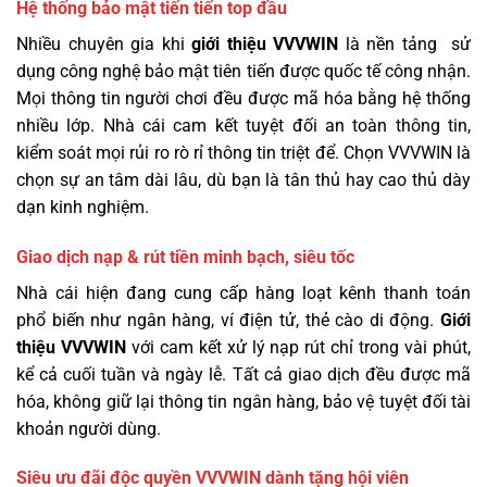
Hệ thống bảo mật tiến tiến top đầu
Nhiều chuyên gia khi
giới thiệu VVVWIN
là nền tảng sử
dụng công nghệ bảo mật tiên tiến được quốc tế công nhận.
Mọi thông tin người chơi đều được mã hóa bằng hệ thống
nhiều lớp. Nhà cái cam kết tuyệt đối an toàn thông tin,
kiểm soát mọi rủi ro rò rỉ thông tin triệt để. Chọn VVVWIN là
chọn sự an tâm dài lâu, dù bạn là tân thủ hay cao thủ dày
dạn kinh nghiệm.
Giao dịch nạp & rút tiền minh bạch, siêu tốc
Nhà cái hiện đang cung cấp hàng loạt kênh thanh toán
phổ biến như ngân hàng, ví điện tử, thẻ cào di động.
Giới
thiệu VVVWIN
với cam kết xử lý nạp rút chỉ trong vài phút,
kể cả cuối tuần và ngày lễ. Tất cả giao dịch đều được mã
hóa, không giữ lại thông tin ngân hàng, bảo vệ tuyệt đối tài
khoản người dùng.
Siêu ưu đãi độc quyền VVVWIN dành tặng hội viên