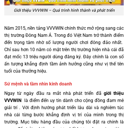
Giới thiệu VVVWIN – Quá trình hình thành và phát triển
Năm 2015, nền tảng VVVWIN chính thức mở rộng sang các
thị trường Đông Nam Á. Trong đó Việt Nam trở thành điểm
đến trọng tâm nhờ số lượng người chơi đông đảo nhất.
Chỉ sau hơn 10 năm có mặt trên thị trường hiện nhà cái đã
đạt mốc 13 triệu người dùng đăng ký. Đây chính là con số
ấn tượng khẳng định tầm ảnh hưởng cũng như vị thế tên
tuổi của thưởng hiệu.
Sứ mệnh và tầm nhìn kinh doanh
Ngay từ ngày đầu ra mắt nhà phát triển đã
giới thiệu
VVVWIN
là điểm đến uy tín dành cho cộng đồng đam mê
giải trí . Với định hướng phát triển lâu dài và nghiêm túc
nhà cái từng bước khẳng định vị trí của mình trong thị
trường. Mục tiêu hàng đầu của chúng tôi đặt ra chính là