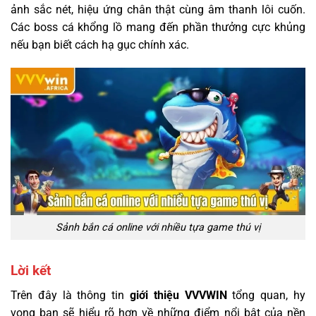
ảnh sắc nét, hiệu ứng chân thật cùng âm thanh lôi cuốn.
Các boss cá khổng lồ mang đến phần thưởng cực khủng
nếu bạn biết cách hạ gục chính xác.
Sảnh bắn cá online với nhiều tựa game thú vị
Lời kết
Trên đây là thông tin
giới thiệu VVVWIN
tổng quan, hy
vọng bạn sẽ hiểu rõ hơn về những điểm nổi bật của nền