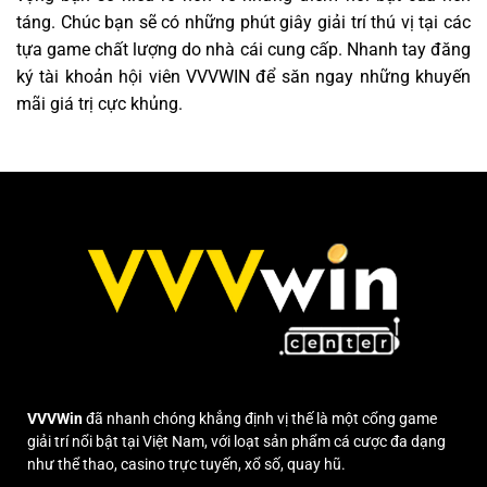
táng. Chúc bạn sẽ có những phút giây giải trí thú vị tại các
tựa game chất lượng do nhà cái cung cấp. Nhanh tay đăng
ký tài khoản hội viên VVVWIN để săn ngay những khuyến
mãi giá trị cực khủng.
VVVWin
đã nhanh chóng khẳng định vị thế là một cổng game
giải trí nổi bật tại Việt Nam, với loạt sản phẩm cá cược đa dạng
như thể thao, casino trực tuyến, xổ số, quay hũ.