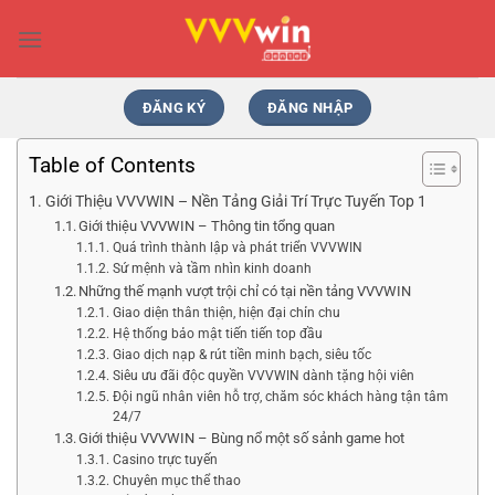
Bỏ
qua
nội
dung
ĐĂNG KÝ
ĐĂNG NHẬP
Table of Contents
Giới Thiệu VVVWIN – Nền Tảng Giải Trí Trực Tuyến Top 1
Giới thiệu VVVWIN – Thông tin tổng quan
Quá trình thành lập và phát triển VVVWIN
Sứ mệnh và tầm nhìn kinh doanh
Những thế mạnh vượt trội chỉ có tại nền tảng VVVWIN
Giao diện thân thiện, hiện đại chỉn chu
Hệ thống bảo mật tiến tiến top đầu
Giao dịch nạp & rút tiền minh bạch, siêu tốc
Siêu ưu đãi độc quyền VVVWIN dành tặng hội viên
Đội ngũ nhân viên hỗ trợ, chăm sóc khách hàng tận tâm
24/7
Giới thiệu VVVWIN – Bùng nổ một số sảnh game hot
Casino trực tuyến
Chuyên mục thể thao