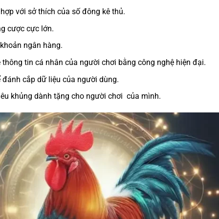
ợp với sở thích của số đông kê thủ.
ắng cược cực lớn.
i khoản ngân hàng.
vệ thông tin cá nhân của người chơi bằng công nghệ hiện đại.
 đánh cắp dữ liệu của người dùng.
siêu khủng dành tặng cho người chơi của mình.