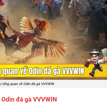
ệu tổng quan về Odin đá gà VVVWIN
a Odin đá gà VVVWIN