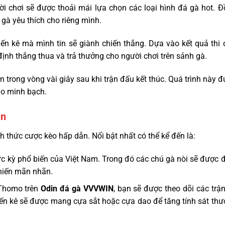
ời chơi sẽ được thoải mái lựa chọn các loại hình đá gà hot. 
 gà yêu thích cho riêng mình.
iến kê mà mình tin sẽ giành chiến thắng. Dựa vào kết quả thi
ịnh thắng thua và trả thưởng cho người chơi trên sảnh gà.
 trong vòng vài giây sau khi trận đấu kết thúc. Quá trình này 
ảo minh bạch.
in
h thức cược kèo hấp dẫn. Nổi bật nhất có thể kể đến là:
cực kỳ phổ biến của Việt Nam. Trong đó các chú gà nòi sẽ được
chiến mãn nhãn.
 Thomo trên
Odin đá gà VVVWIN
, bạn sẽ được theo dõi các trậ
ến kê sẽ được mang cựa sắt hoặc cựa dao để tăng tính sát th