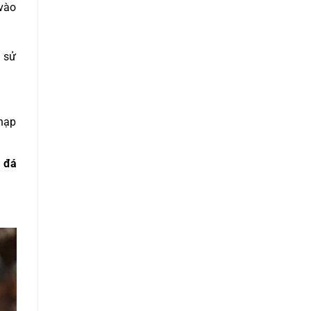
 vào
n sử
 nạp
 đá