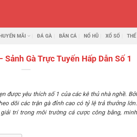
HUYẾN MÃI
ĐÁ GÀ
BẮN CÁ
NỔ HŨ
XỔ SỐ
THỂ
 Sảnh Gà Trực Tuyến Hấp Dẫn Số 1
ẹn được yêu thích số 1 của các kê thủ nhà nghề. Bởi
o dõi các trận gà đỉnh cao có tỷ lệ trả thưởng lớn.
 giải trí trong môi trường cá cược công bằng, minh