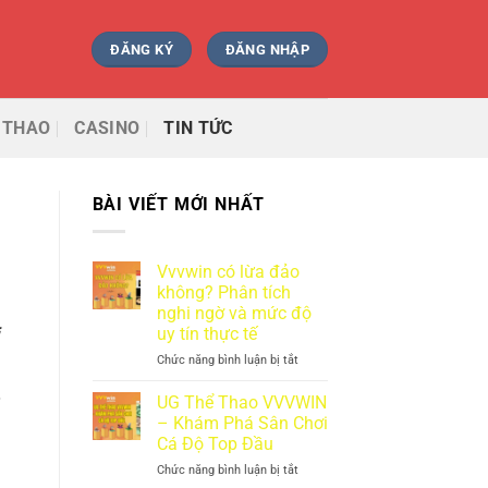
ĐĂNG KÝ
ĐĂNG NHẬP
 THAO
CASINO
TIN TỨC
BÀI VIẾT MỚI NHẤT
Vvvwin có lừa đảo
không? Phân tích
nghi ngờ và mức độ
uy tín thực tế
Chức năng bình luận bị tắt
ở
Vvvwin
có
UG Thể Thao VVVWIN
lừa
– Khám Phá Sân Chơi
đảo
Cá Độ Top Đầu
không?
Chức năng bình luận bị tắt
ở
Phân