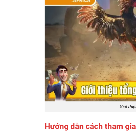
Giới thi
Hướng dẫn cách tham gi